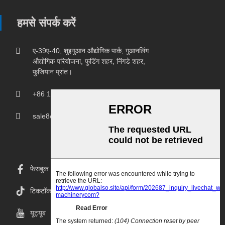
हमसे संपर्क करें
ए-39ए-40, शुइगुआन औद्योगिक पार्क, गुआनलिंग
औद्योगिक परियोजना, फुडिंग शहर, निंगडे शहर,
फुजियान प्रांत।
+86 18150207107
sale8@chprintingmachine.com
फेसबुक
टिकटॉक
यूट्यूब