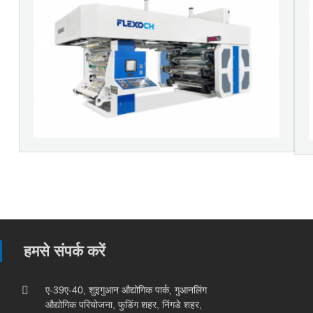
हमसे संपर्क करें
ए-39ए-40, शुइगुआन औद्योगिक पार्क, गुआनलिंग
औद्योगिक परियोजना, फुडिंग शहर, निंगडे शहर,