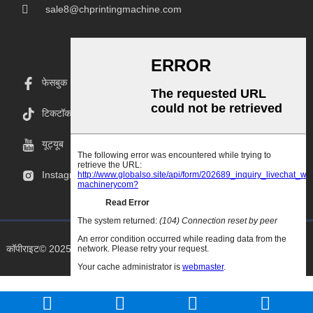
sale8@chprintingmachine.com
फेसबुक
टिकटॉक
यूट्यूब
Instagram
कॉपीराइट© 2025 Goodao.Cn सर्वाधिकार सुरक्षित