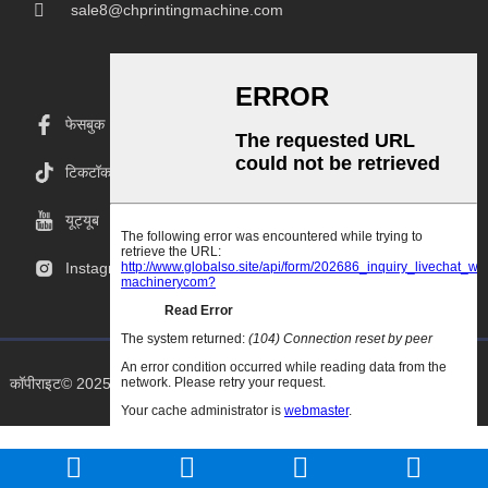
sale8@chprintingmachine.com
फेसबुक
टिकटॉक
यूट्यूब
Instagram
कॉपीराइट© 2025 Goodao.Cn सर्वाधिकार सुरक्षित