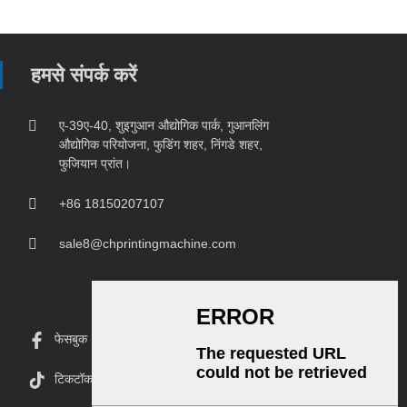
हमसे संपर्क करें
ए-39ए-40, शुइगुआन औद्योगिक पार्क, गुआनलिंग
औद्योगिक परियोजना, फुडिंग शहर, निंगडे शहर,
फुजियान प्रांत।
+86 18150207107
sale8@chprintingmachine.com
फेसबुक
टिकटॉक