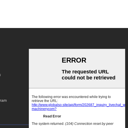
क
gram