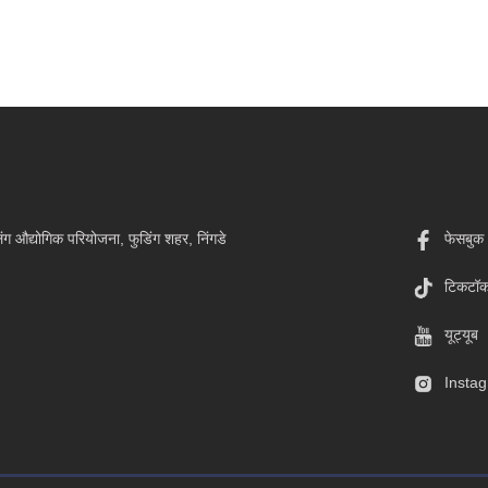
ग औद्योगिक परियोजना, फुडिंग शहर, निंगडे
फेसबुक
टिकटॉ
यूट्यूब
Insta